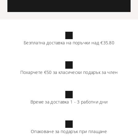
Безплатна доставка на поръчки над
€35.80
Похарчете
€50
за класически подарък за член
Време за доставка
1
-
3
работни дни
Опаковане за подарък при плащане