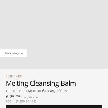
нови модели
SKINCARE
Melting Cleansing Balm
топящ се почистващ балсам, 100 ml
€ 25,05
Вкл. данъци
100 ml (€ 250,50 / 1 l)