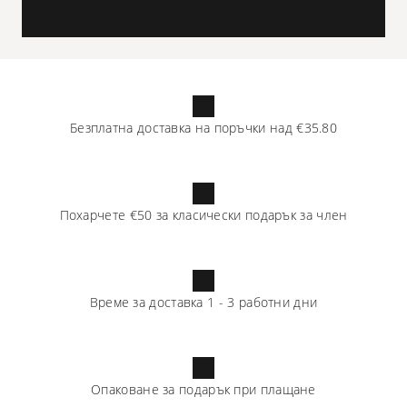
Безплатна доставка на поръчки над
€35.80
Похарчете
€50
за класически подарък за член
Време за доставка
1
-
3
работни дни
Опаковане за подарък при плащане