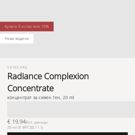
купете 3 и спестете 10%
нови модели
SKINCARE
Radiance Complexion
Concentrate
концентрат за сияен тен, 20 ml
€ 19,94
Вкл. данъци
20 ml (€ 997,00 / 1 l)