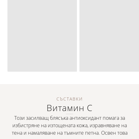
СЪСТАВКИ
Витамин C
Този засилващ блясъка антиоксидант помага за
избистряне на изтощената кожа, изравняване на
тена и намаляване на тъмните петна. Освен това