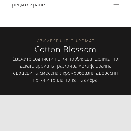
рециклиране
ИЗЖИВЯВАНЕ С АРОМАТ
Cotton Blossom
Свежите воднисти нотки проблясват деликатно,
докато ароматът разкрива мека флорална
сърцевина, смесена с кремообразни дървесни
нотки и топла нотка на амбра.