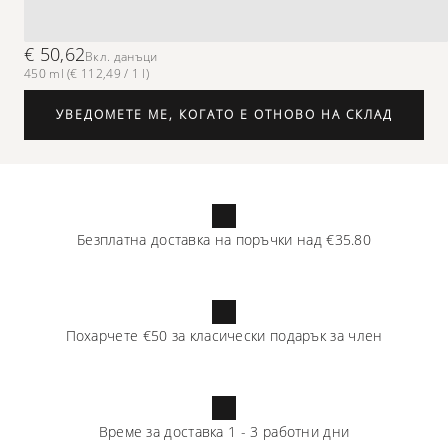
€ 50,62
Вкл. данъци
450 ml (€ 112,49 / 1 l)
УВЕДОМЕТЕ МЕ, КОГАТО Е ОТНОВО НА СКЛАД
Безплатна доставка на поръчки над
€35.80
Похарчете
€50
за класически подарък за член
Време за доставка
1
-
3
работни дни