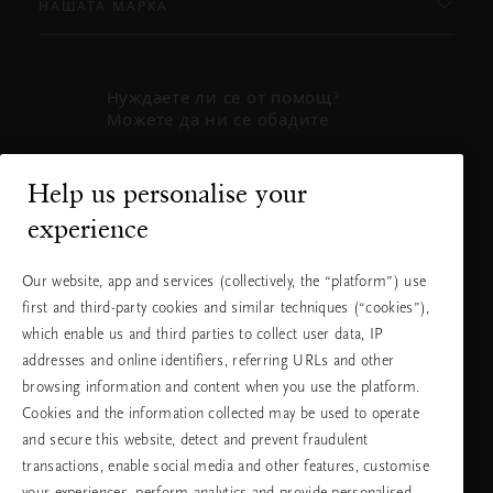
НАШАТА МАРКА
Нуждаете ли се от помощ?
Можете да ни се обадите.
+31 (0) 20
Местна тарифа
Help us personalise your
2415948
на разговора
experience
Понеделник
10:00 - 19:30
- петък
Our website, app and services (collectively, the “platform”) use
Събота -
11:00 - 19:30
first and third-party cookies and similar techniques (“cookies”),
неделя
which enable us and third parties to collect user data, IP
addresses and online identifiers, referring URLs and other
browsing information and content when you use the platform.
Изберете Вашата държава и език
Cookies and the information collected may be used to operate
and secure this website, detect and prevent fraudulent
държава
transactions, enable social media and other features, customise
your experiences, perform analytics and provide personalised