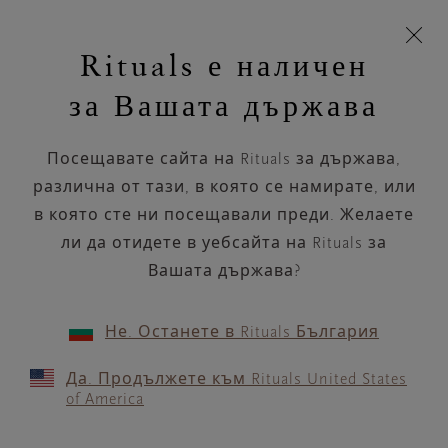
Пропускане на навигацията
Време за доставка 5-8 работни дни
моята
З
кошница
Rituals е наличен
н
Търся...
Търся...
Потреб
Виж
Включете
Логото
навигацията
и
акаунт
кош
на
на
за Вашата държава
устройството
п
Rituals
Подаръци от
€117.10 / Lv229.02
Посещавате сайта на Rituals за държава,
различна от тази, в която се намирате, или
в която сте ни посещавали преди. Желаете
Свещ XXL
Дифузер за ароматерапия
Презареждащ
ли да отидете в уебсайта на Rituals за
10 продукти
ПОДРЕЖДАНЕ ПО
ФИЛТЪР
Вашата държава?
Не. Останете в Rituals България
Да. Продължете към Rituals United States
of America