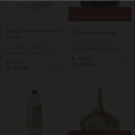
Buy a Perfume Genie & Cartridge
for
€135.50 / Lv265.01
/ LV265,00
Large Positivity Scented
The Perfume Genie
PROMOTIONS
Candle
The Perfume Genie,
The Soulful Collection,
парфюмен дифузер
ароматна свещ, 1600 gr
€ 101,75
€ 120,15
LV 199,00
LV 234,99