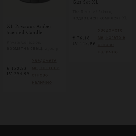
Gift Set XL
The Ritual of Sakura,
подаръчен комплект XL
XL Precious Amber
Уведомете
Scented Candle
ме, когато е
€ 76,18
Private Collection,
LV 148,99
отново
ароматна свещ, 2500 gr
налично
Уведомете
ме, когато е
€ 150,83
LV 294,99
отново
налично
Затваряне
Отворено
Затворено