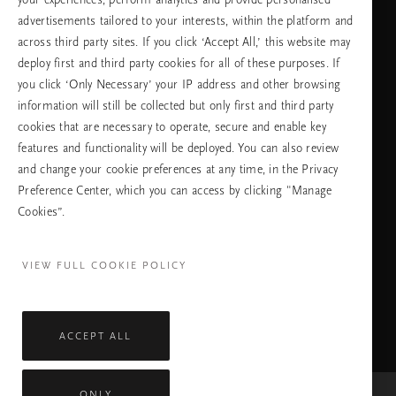
advertisements tailored to your interests, within the platform and
across third party sites. If you click ‘Accept All,’ this website may
език
deploy first and third party cookies for all of these purposes. If
you click ‘Only Necessary’ your IP address and other browsing
information will still be collected but only first and third party
cookies that are necessary to operate, secure and enable key
ПРОДЪЛЖАВАНЕ
features and functionality will be deployed. You can also review
and change your cookie preferences at any time, in the Privacy
Preference Center, which you can access by clicking "Manage
Cookies”.
Facebook
TikTok
Pinterest
Youtube
Instagra
page
profile
channel
profile
VIEW FULL COOKIE POLICY
ACCEPT ALL
ONLY