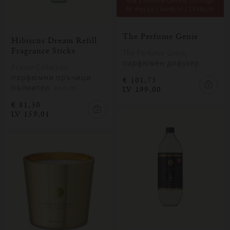
Buy a Perfume Genie & Cartridge
for
€135.50 / Lv265.01
/ LV265,00
The Perfume Genie
PROMOTIONS
Hibiscus Dream Refill
Fragrance Sticks
The Perfume Genie,
парфюмен дифузер
Private Collection,
парфюмни пръчици,
€ 101,75
пълнител, 900 ml
LV 199,00
€ 81,30
LV 159,01