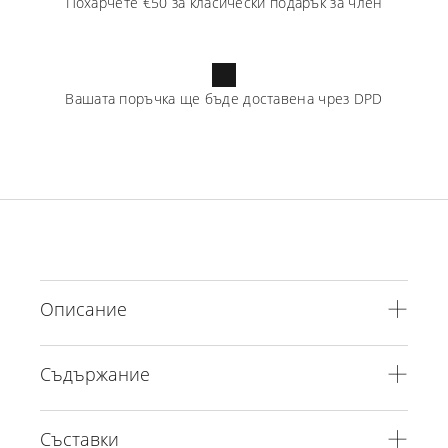
Похарчете
€50
за класически подарък за член
Вашата поръчка ще бъде доставена чрез
DPD
Описание
Съдържание
Съставки