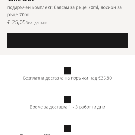
подаръчен комплект: балсам за ръце 70ml, лосион за
ръце 70ml
€ 25,05
Вкл. данъци
Безплатна доставка на поръчки над
€35.80
Време за доставка
1
-
3
работни дни