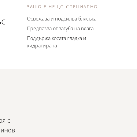
ЗАЩО Е НЕЩО СПЕЦИАЛНО
ъс
Освежава и подсилва блясъка
Предпазва от загуба на влага
Поддържа косата гладка и
хидратирана
ря с
минов