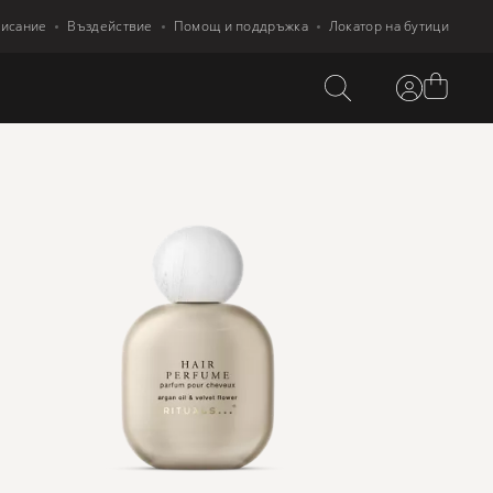
писание
Въздействие
Помощ и поддръжка
Локатор на бутици