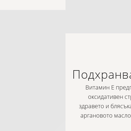
Подхранва
Витамин Е предп
оксидативен с
здравето и блясъка
аргановото масло