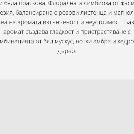
​​и бяла праскова. Флоралната симбиоза от жас
езия, балансирана с розови листенца и магнол
ва на аромата изтънченост и неустоимост. Ба
аромат създава гладкост и пристрастяване с
мбинацията от бял мускус, нотки амбра и кедр
дърво.