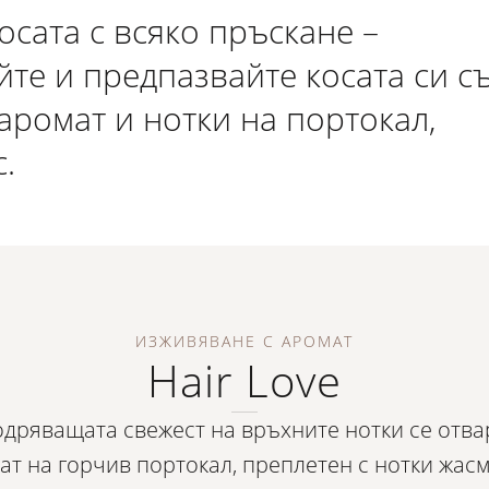
осата с всяко пръскане –
те и предпазвайте косата си с
аромат и нотки на портокал,
.
ИЗЖИВЯВАНЕ С АРОМАТ
Hair Love
дряващата свежест на връхните нотки се отва
ат на горчив портокал, преплетен с нотки жас