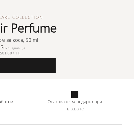
CARE COLLECTION
ir Perfume
м за коса, 50 ml
05
Вкл. данъци
501,00 / 1 l)
аботни
Опаковане за подарък при
плащане