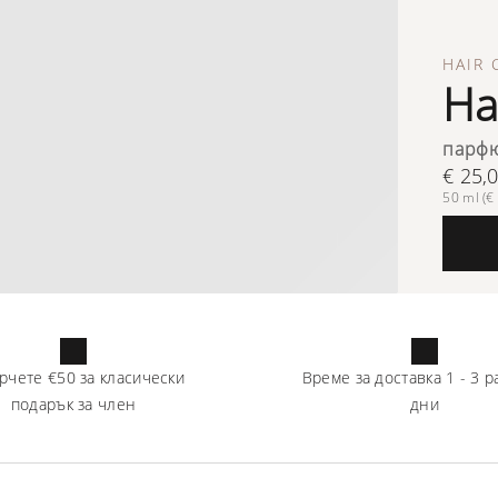
HAIR 
Ha
парфю
€ 25,
50 ml (€ 
рчете
€50
за класически
Време за доставка
1
-
3
р
подарък за член
дни