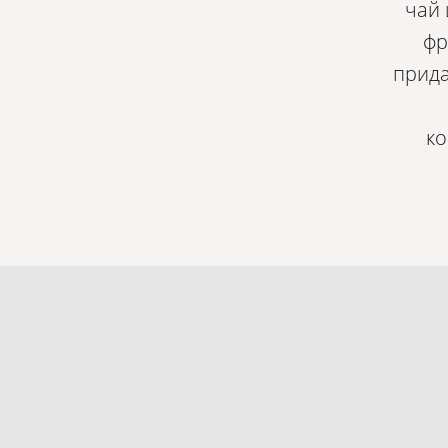
чай 
фр
прида
ко