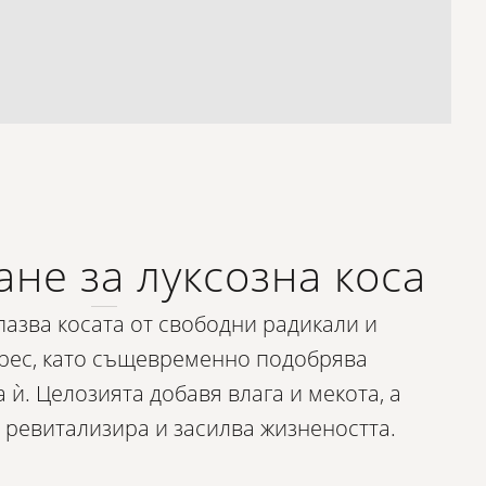
не за луксозна коса
азва косата от свободни радикали и
трес, като същевременно подобрява
 ѝ. Целозията добавя влага и мекота, а
 ревитализира и засилва жизнеността.