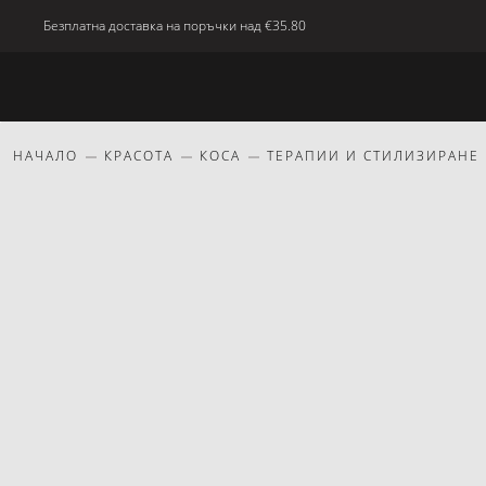
Безплатна доставка на поръчки над
€35.80
Ново
Тяло
Дом
красота
Подаръци
НАЧАЛО
КРАСОТА
КОСА
ТЕРАПИИ И СТИЛИЗИРАНЕ