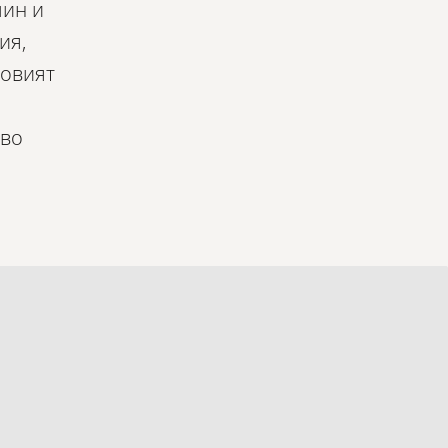
мин и
ия,
зовият
ово