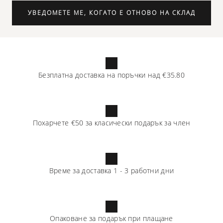
УВЕДОМЕТЕ МЕ, КОГАТО Е ОТНОВО НА СКЛАД
Безплатна доставка на поръчки над
€35.80
Похарчете
€50
за класически подарък за член
Време за доставка
1
-
3
работни дни
Опаковане за подарък при плащане