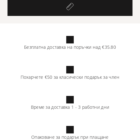
Безплатна доставка на поръчки над
€35.80
Похарчете
€50
за класически подарък за член
Време за доставка
1
-
3
работни дни
Опаковане за подарък при плащане