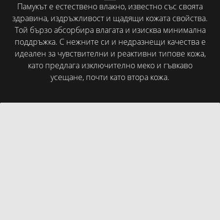
Памукът е естествено влакно, известно със своята
здравина, издръжливост и щадящи кожата свойства.
Той бързо абсорбира влагата и изисква минимална
поддръжка. С нежните си и недразнещи качества е
идеален за чувствителни и реактивни типове кожа,
като предлага изключително меко и гъвкаво
усещане, почти като втора кожа.