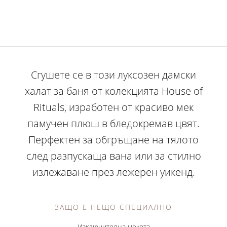
Сгушете се в този луксозен дамски
халат за баня от колекцията House of
Rituals, изработен от красиво мек
памучен плюш в бледокремав цвят.
Перфектен за обгръщане на тялото
след разпускаща вана или за стилно
излежаване през лежерен уикенд.
ЗАЩО Е НЕЩО СПЕЦИАЛНО
Изключителна мекота