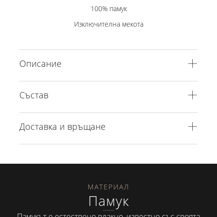
100% памук
Изключителна мекота
Описание
Състав
Доставка и връщане
МАТЕРИАЛ
Памук
Памукът е естествено влакно, известно със своята