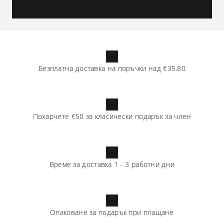
Безплатна доставка на поръчки над
€35.80
Похарчете
€50
за класически подарък за член
Време за доставка
1
-
3
работни дни
Опаковане за подарък при плащане