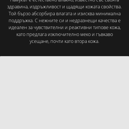
здравина, издръжливост и щадящи кожата свойства.
Той бързо абсорбира влагата и изисква минимална
поддръжка. С нежните си и недразнещи качества е
идеален за чувствителни и реактивни типове кожа,
като предлага изключително меко и гъвкаво
усещане, почти като втора кожа.