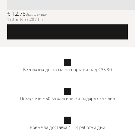
€ 12,78
Вкл. данъци
150 ml (€ 85,20 / 1 l)
Безплатна доставка на поръчки над
€35.80
Похарчете
€50
за класически подарък за член
Време за доставка
1
-
3
работни дни