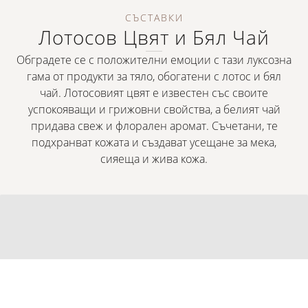
СЪСТАВКИ
Лотосов Цвят и Бял Чай
Обградете се с положителни емоции с тази луксозна
гама от продукти за тяло, обогатени с лотос и бял
чай. Лотосовият цвят е известен със своите
успокояващи и грижовни свойства, а белият чай
придава свеж и флорален аромат. Съчетани, те
подхранват кожата и създават усещане за мека,
сияеща и жива кожа.