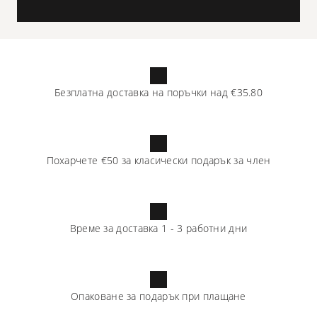
Безплатна доставка на поръчки над
€35.80
Похарчете
€50
за класически подарък за член
Време за доставка
1
-
3
работни дни
Опаковане за подарък при плащане