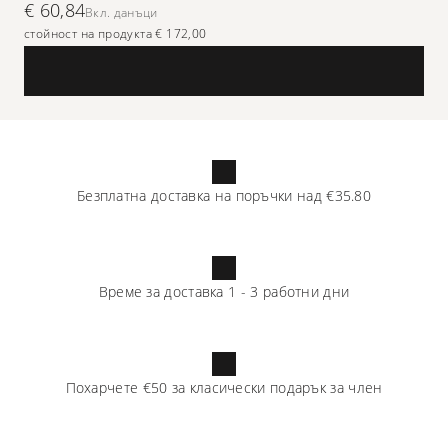
€ 60,84
Вкл. данъци
стойност на продукта € 172,00
Безплатна доставка на поръчки над
€35.80
Време за доставка
1
-
3
работни дни
Похарчете
€50
за класически подарък за член