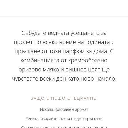
Събудете веднага усещането за
пролет по всяко време на годината с
пръскане от този парфюм за дома. С
комбинацията от кремообразно
оризово мляко и вишнев цвят ще
чувствате всеки ден като ново начало.
ЗАЩО Е НЕЩО СПЕЦИАЛНО
Искрящ флорален аромат
Ревитализирайте стаята с едно пръскане
Стъклено шишенце за многократно пълнене