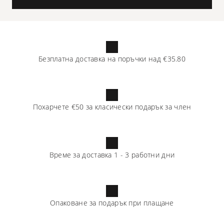
Безплатна доставка на поръчки над
€35.80
Похарчете
€50
за класически подарък за член
Време за доставка
1
-
3
работни дни
Опаковане за подарък при плащане