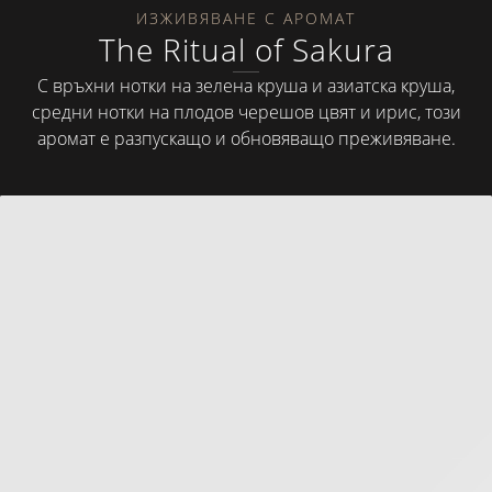
ИЗЖИВЯВАНЕ С АРОМАТ
The Ritual of Sakura
С връхни нотки на зелена круша и азиатска круша,
средни нотки на плодов черешов цвят и ирис, този
аромат е разпускащо и обновяващо преживяване.