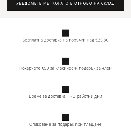
УВЕДОМЕТЕ МЕ, КОГАТО Е ОТНОВО НА СКЛАД
Безплатна доставка на поръчки над
€35.80
Похарчете
€50
за класически подарък за член
Време за доставка
1
-
3
работни дни
Опаковане за подарък при плащане