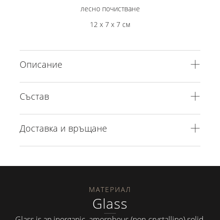
лесно почистване
12 x 7 x 7 см
Описание
Състав
Доставка и връщане
МАТЕРИАЛ
Glass
Glass is an inorganic, amorphous (non-crystalline) solid,