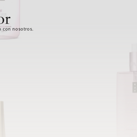
or
o con nosotros.