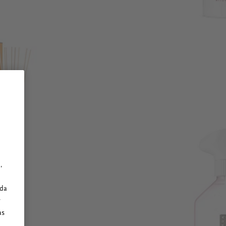
,
ada
y
as