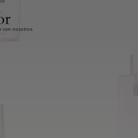
or
o con nosotros.