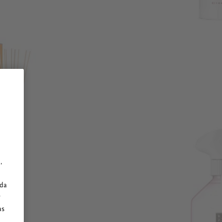
,
ada
y
as