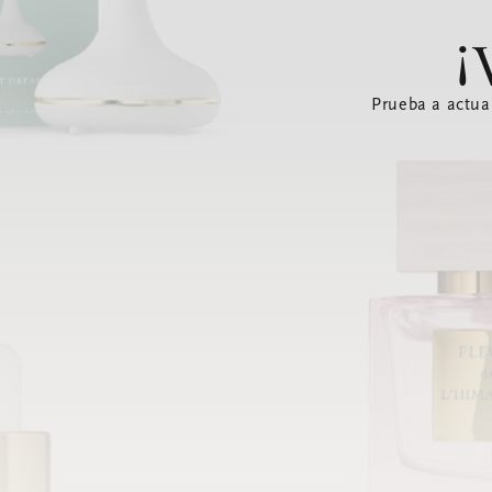
¡
Prueba a actua