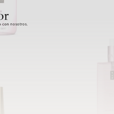
or
o con nosotros.