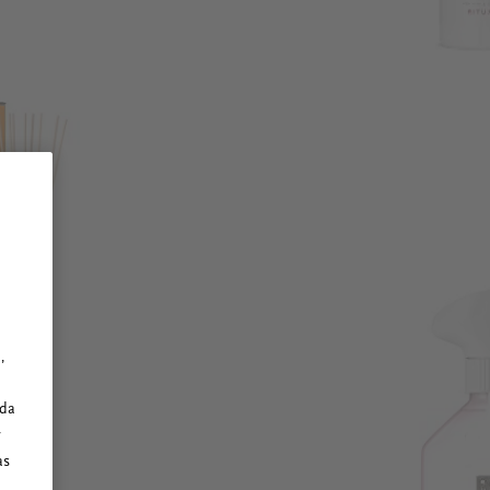
,
ada
y
as