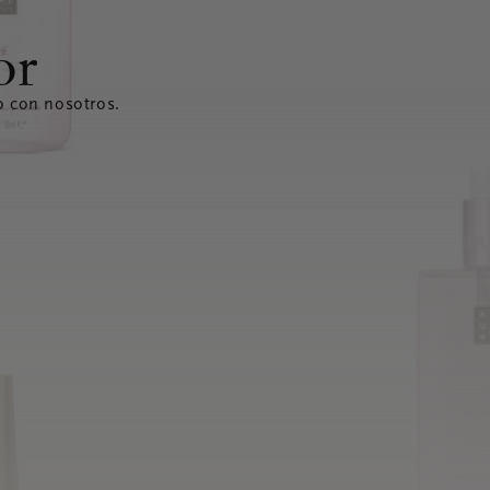
or
o con nosotros.