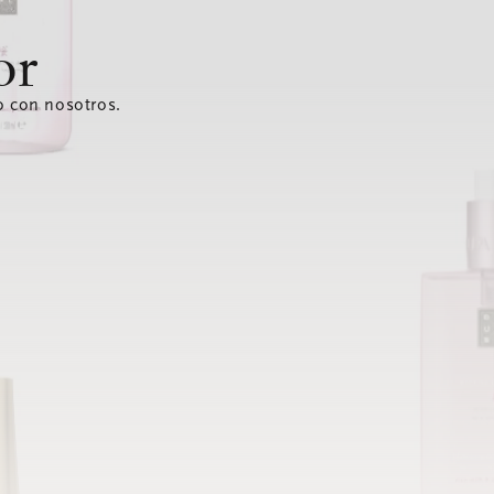
or
o con nosotros.