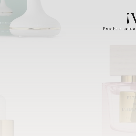
¡
Prueba a actua