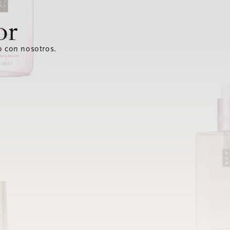
or
o con nosotros.