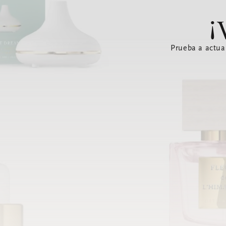
¡
Prueba a actua