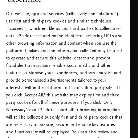
Our website, app and services (collectively, the “platform”)
Tuotemerkkimme
use first and third-party cookies and similar techniques
(“cookies”), which enable us and third parties to collect user
data, IP addresses and online identifiers, referring URLs and
VALITSE MAA JA KIELI
other browsing information and content when you use the
MAA
platform. Cookies and the information collected may be used
Suomi (Finland)
to operate and secure this website, detect and prevent
fraudulent transactions, enable social media and other
KIELI
features, customise your experiences, perform analytics and
Suomi
provide personalised advertisements tailored to your
interests, within the platform and across third party sites. If
you click ‘Accept All,’ this website may deploy first and third
OTA VALINNAT KÄYTTÖÖN
party cookies for all of these purposes. If you click ‘Only
Necessary’ your IP address and other browsing information
will still be collected but only first and third party cookies that
are necessary to operate, secure and enable key features
and functionality will be deployed. You can also review and