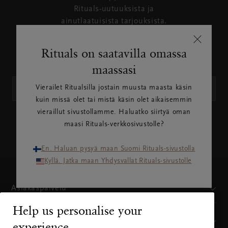
Rituals-uutuuksista ja
ainutlaatuisista tarjouksista.
Rituals käyttää henkilötietojasi
tietosuojakäytännössä
Rituals on saatavilla omassa
kuvatulla tavalla.
maassasi
Vierailet Ritualsilla jostain muusta maasta käsin
kuin missä olet tai mistä käsin olet aikaisemmin
vieraillut sivustollamme. Haluatko siirtyä oman
maasi Rituals-verkkosivustolle?
TILAA
En. Haluan pysyä maan Suomi Rituals-sivustolla
Kyllä. Jatka maan Yhdysvallat Rituals-sivustolle
Asiakaspalvelu
Help us personalise your
Mistä meidät löytää
experience