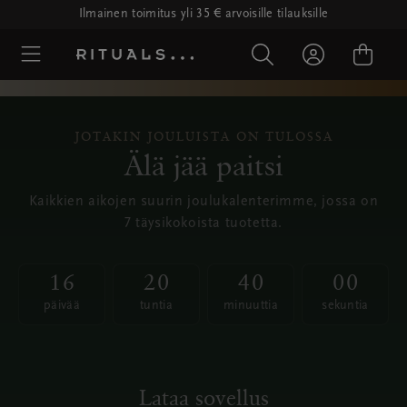
Ilmainen toimitus yli 35 € arvoisille tilauksille
JOTAKIN JOULUISTA ON TULOSSA
Älä jää paitsi
Kaikkien aikojen suurin joulukalenterimme, jossa on
7 täysikokoista tuotetta.
1
6
2
0
4
0
0
0
16
päivää
20
tuntia
40
minuuttia
00
sekunt
päivää
tuntia
minuuttia
sekuntia
Lataa sovellus