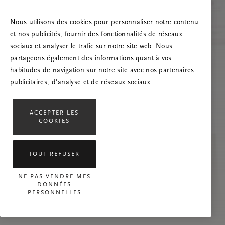
Essayez d’actualiser la page et n’hésitez pas à
nous contacter si le problème persiste.
Nous utilisons des cookies pour personnaliser notre contenu
et nos publicités, fournir des fonctionnalités de réseaux
sociaux et analyser le trafic sur notre site web. Nous
partageons également des informations quant à vos
habitudes de navigation sur notre site avec nos partenaires
publicitaires, d'analyse et de réseaux sociaux.
ACCEPTER LES
COOKIES
TOUT REFUSER
NE PAS VENDRE MES
DONNÉES
PERSONNELLES