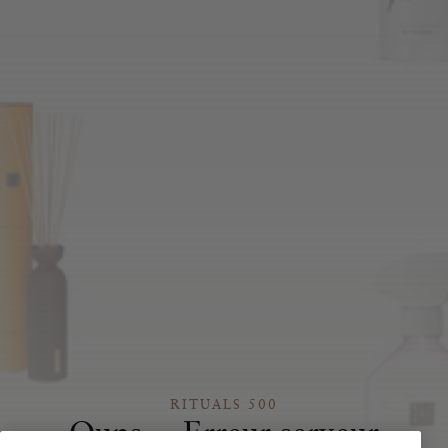
RITUALS 500
Oups… Erreur serveur