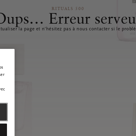
RITUALS 500
Oups… Erreur serveu
tualiser la page et n’hésitez pas à nous contacter si le probl
os
ser
vec