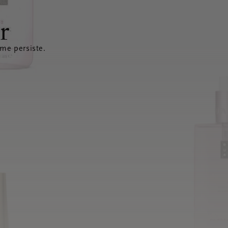
r
ème persiste.