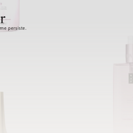
r
ème persiste.