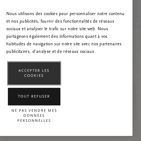
Essayez d’actualiser la page et n’hésitez pas à
nous contacter si le problème persiste.
Nous utilisons des cookies pour personnaliser notre contenu
et nos publicités, fournir des fonctionnalités de réseaux
sociaux et analyser le trafic sur notre site web. Nous
partageons également des informations quant à vos
habitudes de navigation sur notre site avec nos partenaires
publicitaires, d'analyse et de réseaux sociaux.
ACCEPTER LES
COOKIES
TOUT REFUSER
NE PAS VENDRE MES
DONNÉES
PERSONNELLES