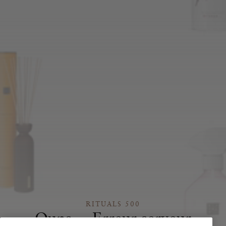
RITUALS 500
Oups… Erreur serveur