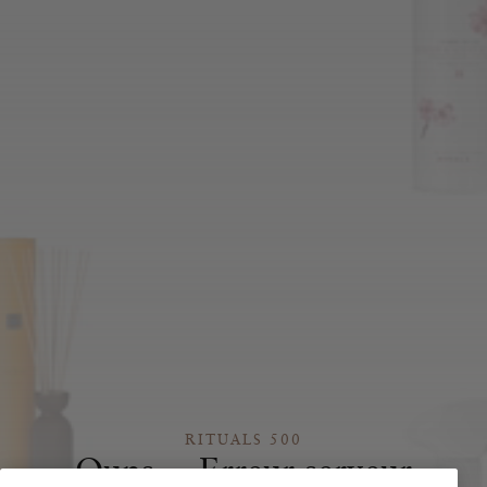
RITUALS 500
Oups… Erreur serveur