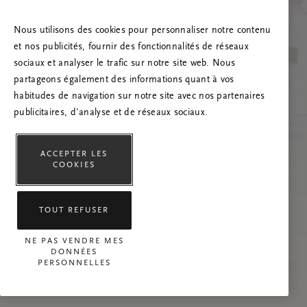
Essayez d’actualiser la page et n’hésitez pas à
nous contacter si le problème persiste.
Nous utilisons des cookies pour personnaliser notre contenu
et nos publicités, fournir des fonctionnalités de réseaux
sociaux et analyser le trafic sur notre site web. Nous
partageons également des informations quant à vos
habitudes de navigation sur notre site avec nos partenaires
publicitaires, d'analyse et de réseaux sociaux.
ACCEPTER LES
COOKIES
TOUT REFUSER
NE PAS VENDRE MES
DONNÉES
PERSONNELLES