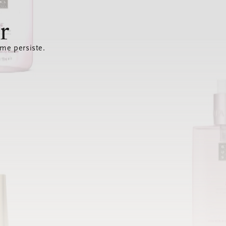
r
ème persiste.