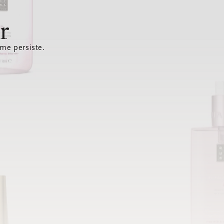
r
ème persiste.