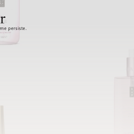
r
ème persiste.