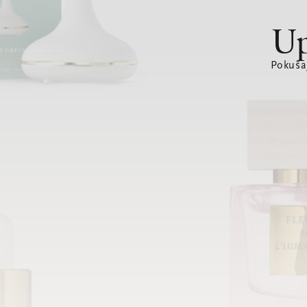
Up
Pokušaj