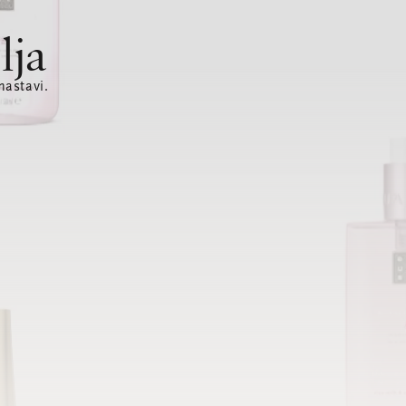
lja
nastavi.