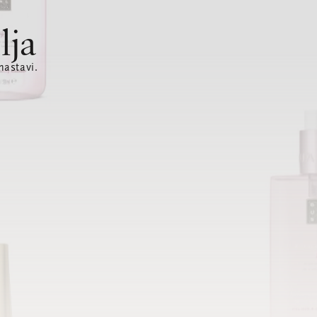
lja
nastavi.