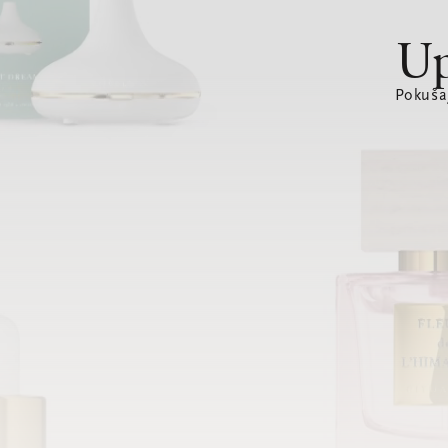
Up
Pokušaj