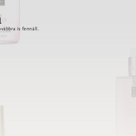
a
vábbra is fennáll.