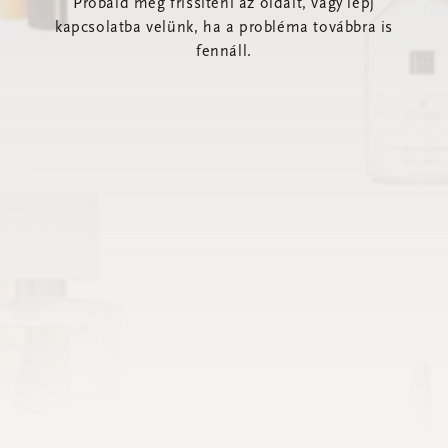
Próbáld meg frissíteni az oldalt, vagy lépj
kapcsolatba velünk, ha a probléma továbbra is
fennáll.