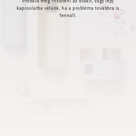
Próbáld meg frissíteni az oldalt, vagy lépj
kapcsolatba velünk, ha a probléma továbbra is
fennáll.