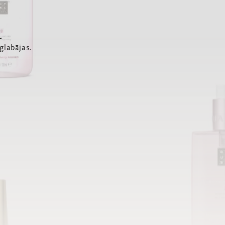
a
glabājas.