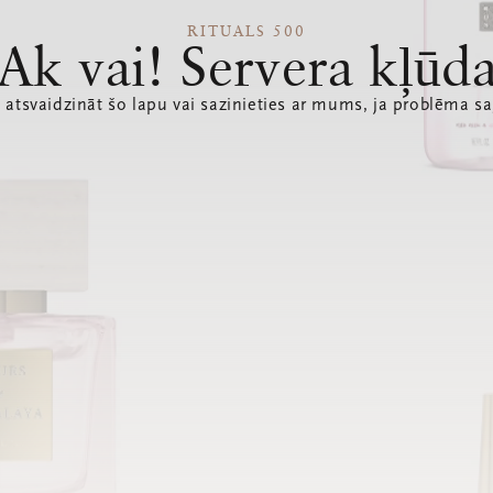
RITUALS 500
Ak vai! Servera kļūd
 atsvaidzināt šo lapu vai sazinieties ar mums, ja problēma sa