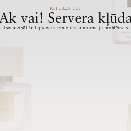
RITUALS 500
Ak vai! Servera kļūd
 atsvaidzināt šo lapu vai sazinieties ar mums, ja problēma sa