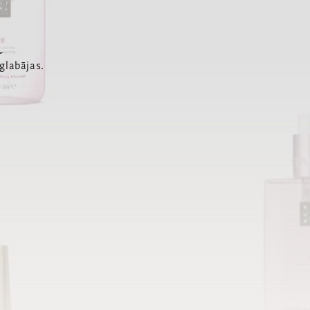
a
glabājas.