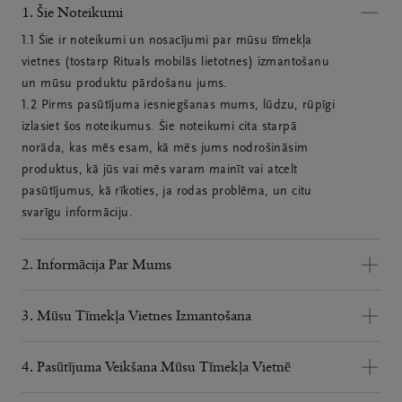
1. Šie Noteikumi
1.1 Šie ir noteikumi un nosacījumi par mūsu tīmekļa 
vietnes (tostarp Rituals mobilās lietotnes) izmantošanu 
un mūsu produktu pārdošanu jums.

1.2 Pirms pasūtījuma iesniegšanas mums, lūdzu, rūpīgi 
izlasiet šos noteikumus. Šie noteikumi cita starpā 
norāda, kas mēs esam, kā mēs jums nodrošināsim 
produktus, kā jūs vai mēs varam mainīt vai atcelt 
pasūtījumus, kā rīkoties, ja rodas problēma, un citu 
svarīgu informāciju.
2. Informācija Par Mums
2.1 Mēs esam Rituals Cosmetics, starptautisks 
uzņēmums. Lūdzu, skatiet tālāk esošo tabulu, lai iegūtu 
3. Mūsu Tīmekļa Vietnes Izmantošana
informāciju par mūsu uzņēmumu.
3.1 Mūsu tīmekļa vietnē varat iegādāties mūsu 
produktus, izmantojot mūsu tiešsaistes izplatīšanas 
4. Pasūtījuma Veikšana Mūsu Tīmekļa Vietnē
Uz Rituals Cosmetics E-commerce B.V.
Adrese:
kanālu. Mūsu produktu iegāde tiešsaistē un mūsu 
4.1 Produktus varat pasūtīt mūsu tīmekļa vietnē, 
Keizersgracht 683, Amsterdam Tālruņa Numurs: +31