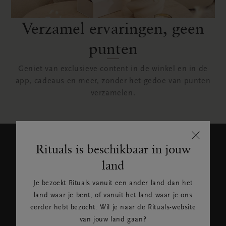
Verzamel ervaringen, geen
punten
Geniet van exclusieve content in de winkel en in de
app, cadeaus en meer, zonder het gedoe van punten
verzamelen.
Rituals is beschikbaar in jouw
Blijf op de
land
hoogte
Je bezoekt Rituals vanuit een ander land dan het
Meld je aan voor het laatste
land waar je bent, of vanuit het land waar je ons
Rituals-nieuws en ontvang
eerder hebt bezocht. Wil je naar de Rituals-website
exclusieve aanbiedingen.
van jouw land gaan?