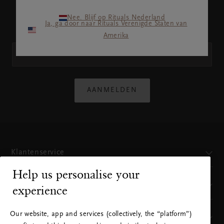
Rituals gebruikt je persoonlijke
gegevens zoals beschreven in
Nee. Blijf op Rituals Nederland
Ja, ga door naar Rituals Verenigde Staten van
ons
Privacybeleid
.
Amerika
AANMELDEN
Klantenservice
Help us personalise your
Waar kun je ons vinden
experience
Our website, app and services (collectively, the “platform”)
Ons merk