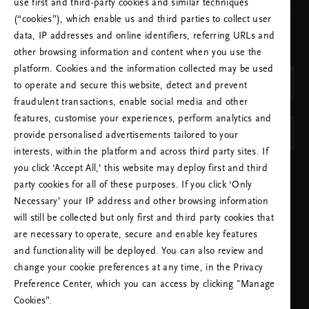
use first and third-party cookies and similar techniques
(“cookies”), which enable us and third parties to collect user
data, IP addresses and online identifiers, referring URLs and
KIES JE LAND EN JE TAAL
other browsing information and content when you use the
LAND
platform. Cookies and the information collected may be used
Nederland (Netherlands)
to operate and secure this website, detect and prevent
fraudulent transactions, enable social media and other
TAAL
features, customise your experiences, perform analytics and
Nederlands
provide personalised advertisements tailored to your
interests, within the platform and across third party sites. If
you click ‘Accept All,’ this website may deploy first and third
INSTELLING TOEPASSEN
party cookies for all of these purposes. If you click ‘Only
Necessary’ your IP address and other browsing information
will still be collected but only first and third party cookies that
are necessary to operate, secure and enable key features
and functionality will be deployed. You can also review and
change your cookie preferences at any time, in the Privacy
BEL ONZE HELPDESK:
Preference Center, which you can access by clicking "Manage
+31 (0)202415948
Lokaal tarief
Cookies”.