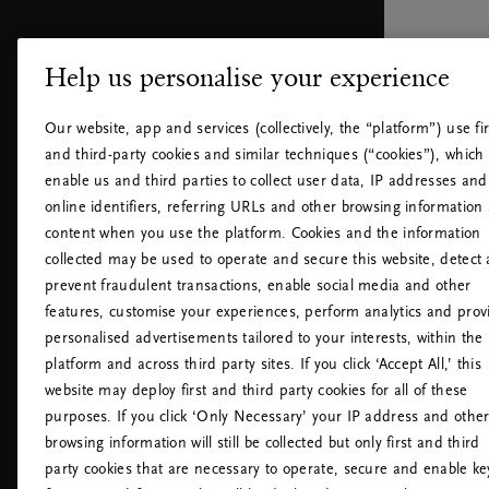
Help us personalise your experience
KLANTENSERVICE
WAAR KU
Retourneren
Vind een w
Our website, app and services (collectively, the “platform”) use fir
Veelgestelde vragen
House of R
and third-party cookies and similar techniques (“cookies”), which
Contact
Body Spa
Je b
enable us and third parties to collect user data, IP addresses and
Cookiebeleid
Mind Oasi
online identifiers, referring URLs and other browsing information
Cookie instellingen
Hotels
content when you use the platform. Cookies and the information
Toegankelijkheidsverklaring
Vliegvelde
collected may be used to operate and secure this website, detect
Tax Policy
prevent fraudulent transactions, enable social media and other
Rituals Privacybeleid
features, customise your experiences, perform analytics and prov
Rituals Huisregels
personalised advertisements tailored to your interests, within the
Overeenkomst herroepen
platform and across third party sites. If you click ‘Accept All,’ this
website may deploy first and third party cookies for all of these
purposes. If you click ‘Only Necessary’ your IP address and othe
browsing information will still be collected but only first and third
party cookies that are necessary to operate, secure and enable ke