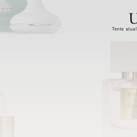
U
Tente atual