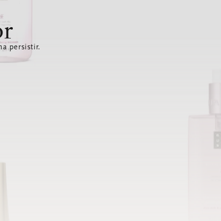
or
a persistir.