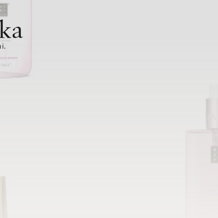
ka
i.