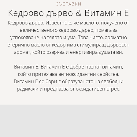
СЪСТАВКИ
Кедрово дърво & Витамин Е
Кедрово дърво: Известно е, че маслото, получено от
величественото кедрово дърво, помага за
успокояване на тялото и ума. Това чисто, ароматно
етерично масло от кедър има стимулиращ дървесен
аромат, който озарява и енергизира душата ви.
Витамин Е: Витамин Е е добре познат витамин,
който притежава антиоксидантни свойства.
Витамин Е се бори с образуването на свободни
радикали и предпазва от оксидативен стрес.