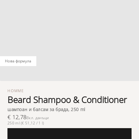
новa формулa
HOMME
Beard Shampoo & Conditioner
шампоан и балсам за брада, 250 ml
€ 12,78
Вкл. данъци
250 ml (€ 51,12 / 1 l)