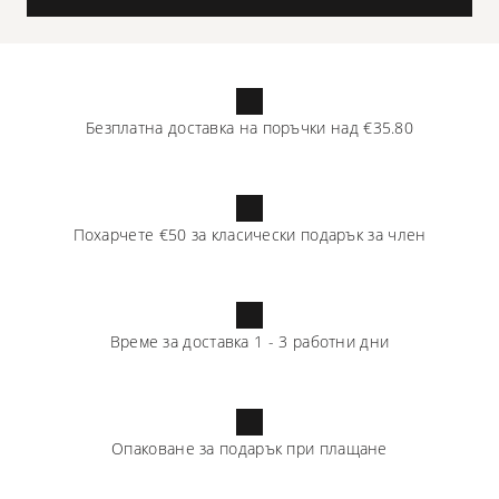
Безплатна доставка на поръчки над
€35.80
Похарчете
€50
за класически подарък за член
Време за доставка
1
-
3
работни дни
Опаковане за подарък при плащане