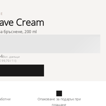
ME
ave Cream
за бръснене, 200 ml
94
Вкл. данъци
 99,70 / 1 l)
аботни
Опаковане за подарък при
плащане