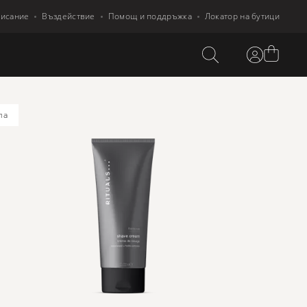
писание
Въздействие
Помощ и поддръжка
Локатор на бутици
лa