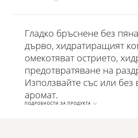
Гладко бръснене без пян
дърво, хидратиращият ко
омекотяват острието, хид
предотвратяване на раздр
Използвайте със или без 
аромат.
ПОДРОБНОСТИ ЗА ПРОДУКТА