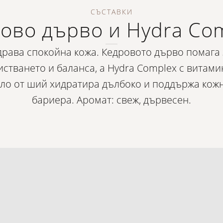
СЪСТАВКИ
ово дърво и Hydra Co
драва спокойна кожа. Кедровото дърво помага 
стването и баланса, а Hydra Complex с витами
ло от ший хидратира дълбоко и поддържа кож
бариера. Аромат: свеж, дървесен.