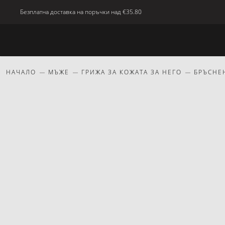
Безплатна доставка на поръчки над
€35.80
Ново
Тяло
Дом
красота
Подаръци
НАЧАЛО
МЪЖЕ
ГРИЖА ЗА КОЖАТА ЗА НЕГО
БРЪСНЕ