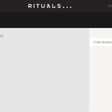
С
Мъже
Колекции
Бебето
НЕ
новa форму