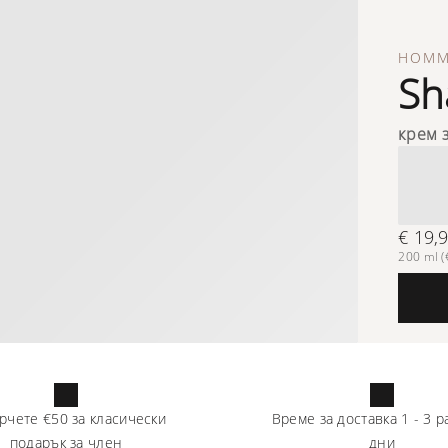
HOM
Sh
крем 
€ 19,
200 ml (€
рчете
€50
за класически
Време за доставка
1
-
3
р
подарък за член
дни