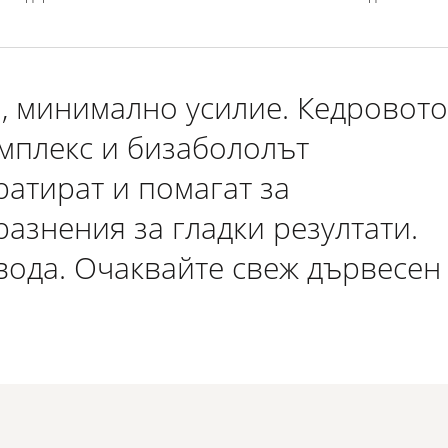
а, минимално усилие. Кедровото
мплекс и бизабололът
ратират и помагат за
азнения за гладки резултати.
вода. Очаквайте свеж дървесен