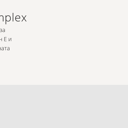
mplex
за
н Е и
ната