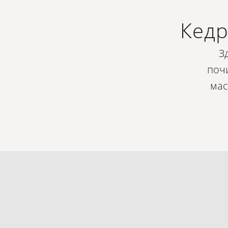
Кедр
З
почи
мас