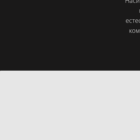
Наси
есте
ком