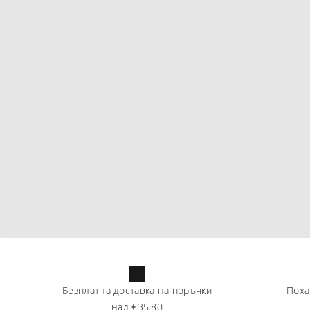
Безплатна доставка на поръчки
Поха
над
€35.80