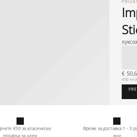
PRIVA
Im
St
луксо
€ 50,
450 ml (€
УВЕ
рчете
€50
за класически
Време за доставка
1
-
3
р
подарък за член
дни