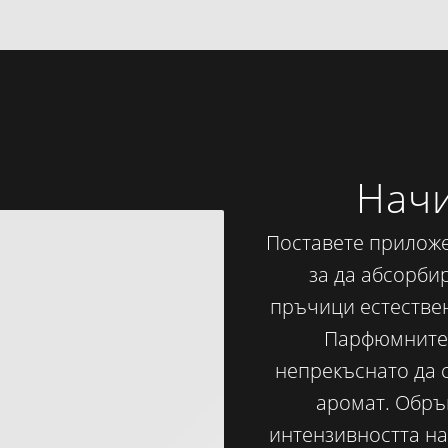
Начи
Поставете прилож
за да абсорби
пръчици естестве
Парфюмните 
непрекъснато да с
аромат. Обръ
интензивността на