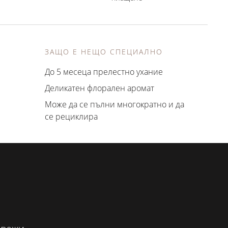
ЗАЩО Е НЕЩО СПЕЦИАЛНО
До 5 месеца прелестно ухание
Деликатен флорален аромат
Може да се пълни многократно и да
се рециклира