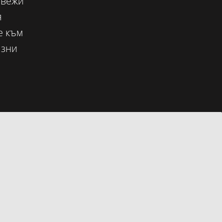
свежи
я
е към
азни