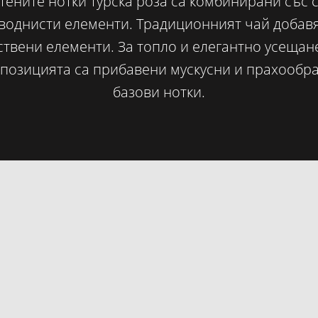
тените нотки турска роза са комбинирани със 
воднисти елементи. Традиционният чай добав
ствени елементи. За топло и елегантно усещан
позицията са прибавени мускусни и прахообр
базови нотки.