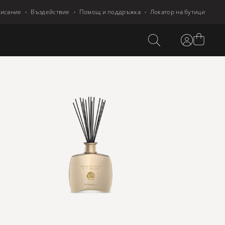
писание
Въздействие
Помощ и поддръжка
Локатор на бутици