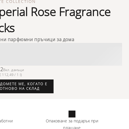
TE COLLECTION
perial Rose Fragrance
icks
зни парфюмни пръчици за дома
62
Вкл. данъци
 112,49 / 1 l)
ДОМЕТЕ МЕ, КОГАТО Е
ОТНОВО НА СКЛАД
аботни
Опаковане за подарък при
плащане