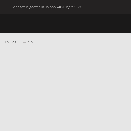
Безплатна доставка на поръчки над
€35.80
Ново
Тяло
Дом
красота
Подаръци
НАЧАЛО
SALE