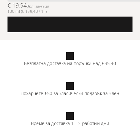
€ 19,94
Вкл. данъци
100 ml (€ 199,40 / 1 l)
Безплатна доставка на поръчки над
€35.80
Похарчете
€50
за класически подарък за член
Време за доставка
1
-
3
работни дни