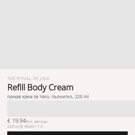
THE RITUAL OF JING
Refill Body Cream
пухкав крем за тяло, пълнител, 220 ml
€ 19,94
Вкл. данъци
220 ml (€ 90,64 / 1 l)