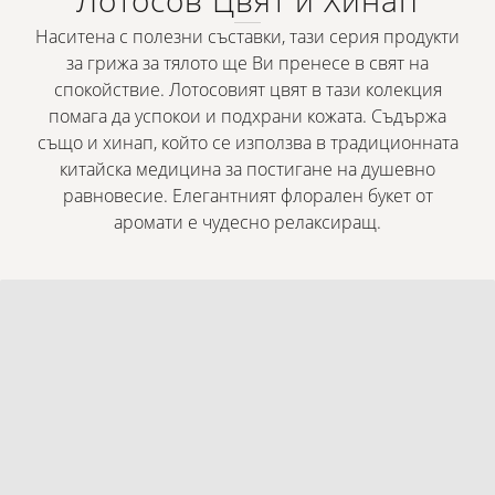
Лотосов Цвят и Хинап
Наситена с полезни съставки, тази серия продукти
за грижа за тялото ще Ви пренесе в свят на
спокойствие. Лотосовият цвят в тази колекция
помага да успокои и подхрани кожата. Съдържа
също и хинап, който се използва в традиционната
китайска медицина за постигане на душевно
равновесие. Елегантният флорален букет от
аромати е чудесно релаксиращ.