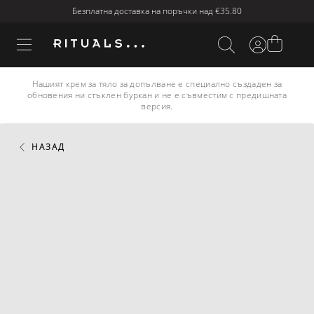
Безплатна доставка на поръчки над
€35.80
Нашият крем за тяло за допълване е специално създаден за
обновения ни стъклен буркан и не е съвместим с предишната
версия.
НАЗАД