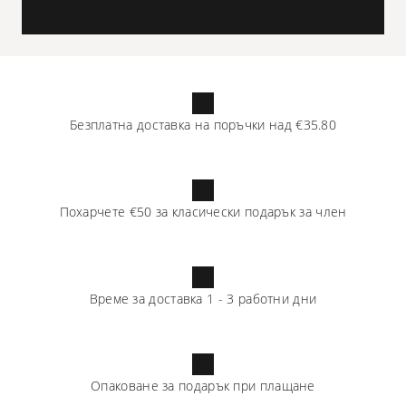
Безплатна доставка на поръчки над
€35.80
Похарчете
€50
за класически подарък за член
Време за доставка
1
-
3
работни дни
Опаковане за подарък при плащане