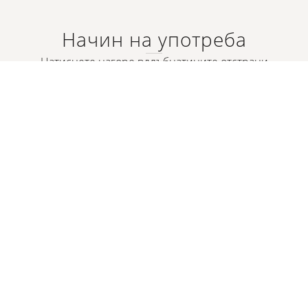
Начин на употреба
Натиснете нагоре вдлъбнатините отстрани
на буркана, за да освободите вътрешния
буркан от стъкления контейнер. След това
натиснете буркана за пълнене в луксозната
основна опаковка и отстранете капачката.
Продуктът вече е готов за употреба.