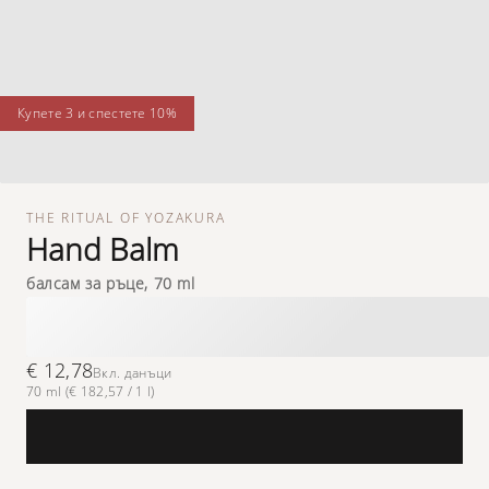
купете 3 и спестете 10%
THE RITUAL OF YOZAKURA
Hand Balm
балсам за ръце, 70 ml
€ 12,78
Вкл. данъци
70 ml (€ 182,57 / 1 l)