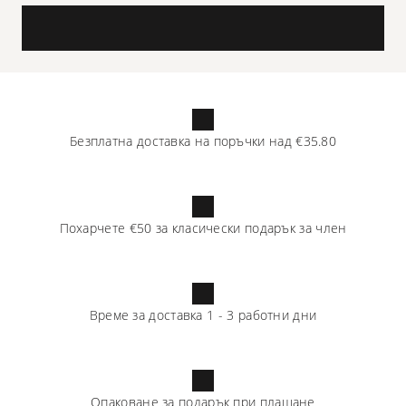
Безплатна доставка на поръчки над
€35.80
Похарчете
€50
за класически подарък за член
Време за доставка
1
-
3
работни дни
Опаковане за подарък при плащане