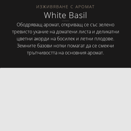
ИЗЖИВЯВАНЕ С АРОМАТ
White Basil
Ободряващ аромат, откриващ се със зелено
тревисто ухание на доматени листа и деликатни
цветни акорди на босилек и летни плодове.
Земните базови нотки помагат да се смекчи
тръпчивостта на основния аромат.