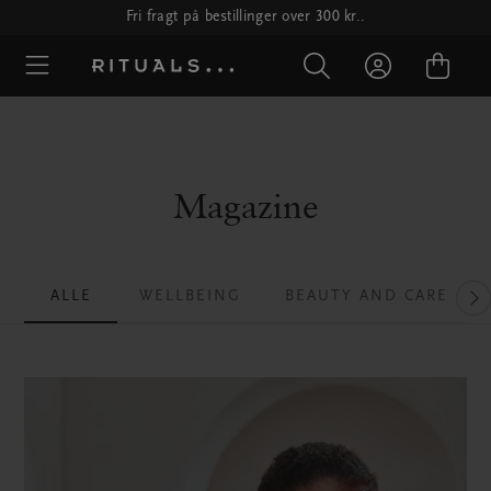
Fri fragt på bestillinger over 300 kr..
Magazine
ALLE
WELLBEING
BEAUTY AND CARE