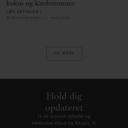
kokos og kardemomme
LÆS ARTIKLEN
Af Winnie Verswijvel | 2. marts 2026
VIS MERE
Hold dig
opdateret
Få de seneste nyheder og
eksklusive tilbud fra Rituals. Vi