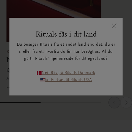
Rituals fås i dit land
Du besøger Rituals fra et andet land end det, du er
RECIPES
i, eller fra et, hvorfra du før har besøgt os. Vil du
Nem ayurvedisk
gå til Rituals’ hjemmeside for dit eget land?
quinoaproteingrød
Nej. Bliv på Rituals Danmark
Af Laura Wabeke | 31. maj 2026
Ja. Fortsæt til Rituals USA
LÆS ARTIKLEN