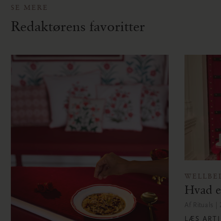
SE MERE
Redaktørens favoritter
WELLBE
Hvad e
Af Rituals |
LÆS ART