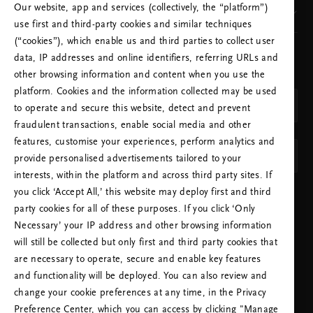
Our website, app and services (collectively, the “platform”)
Vores brand
use first and third-party cookies and similar techniques
(“cookies”), which enable us and third parties to collect user
data, IP addresses and online identifiers, referring URLs and
VÆLG LAND OG SPROG
other browsing information and content when you use the
LAND
platform. Cookies and the information collected may be used
Danmark (Denmark)
to operate and secure this website, detect and prevent
fraudulent transactions, enable social media and other
SPROG
features, customise your experiences, perform analytics and
Dansk
provide personalised advertisements tailored to your
interests, within the platform and across third party sites. If
you click ‘Accept All,’ this website may deploy first and third
ANVEND INDSTILLINGER
party cookies for all of these purposes. If you click ‘Only
Necessary’ your IP address and other browsing information
will still be collected but only first and third party cookies that
are necessary to operate, secure and enable key features
and functionality will be deployed. You can also review and
change your cookie preferences at any time, in the Privacy
RING TIL KUNDESERVICE:
Preference Center, which you can access by clicking "Manage