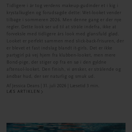
Tidligere i år tog verdens makeup-gudinder et i kig i
krystalkuglen og forudsagde dette: Wet-looket vender
tilbage i sommeren 2026. Men denne gang er der nye
regler. Dette look ser ud til at stråle indefra, ikke at
forveksle med tidligere års look med glansfuld glød.
Looket er perfekt sammen med slick-back-frisuren, der
er blevet et fast indslag blandt it-girls. Det er ikke
partygirl på vej hjem fra klubben-looket, men mere
Bond-pige, der stiger op fra en sø i den gyldne
aftensol-looket. Den finish, vi ønsker, er strålende og
åndbar hud, der ser naturlig og smuk ud.
Af Jessica Deans | 31. juli 2026 | Læsetid 3 min.
LÆS ARTIKLEN